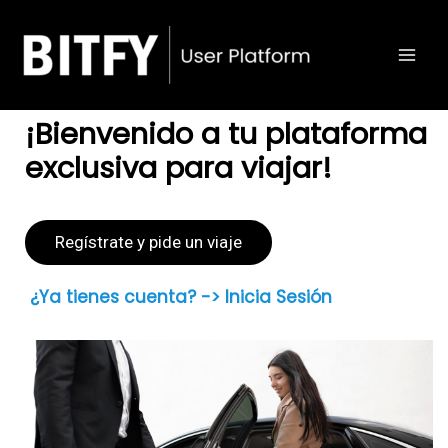
Ir
Main
al
Men
contenido
¡Bienvenido a tu plataforma
exclusiva para viajar!
Regístrate y pide un viaje
¿Ya tienes cuenta? -> Inicia Sesión